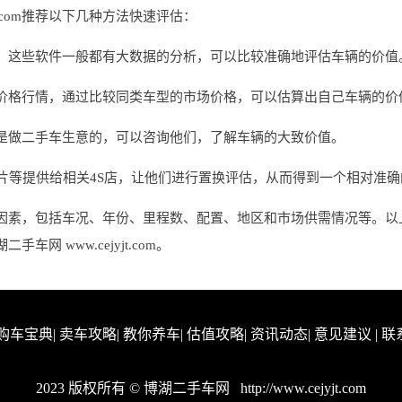
jt.com推荐以下几种方法快速评估：
，这些软件一般都有大数据的分析，可以比较准确地评估车辆的价值
价格行情，通过比较同类车型的市场价格，可以估算出自己车辆的价
是做二手车生意的，可以咨询他们，了解车辆的大致价值。
片等提供给相关4S店，让他们进行置换评估，从而得到一个相对准
因素，包括车况、年份、里程数、配置、地区和市场供需情况等。以
 www.cejyjt.com。
购车宝典
|
卖车攻略
|
教你养车
|
估值攻略
|
资讯动态
|
意见建议
|
联
2023 版权所有 © 博湖二手车网
http://www.cejyjt.com